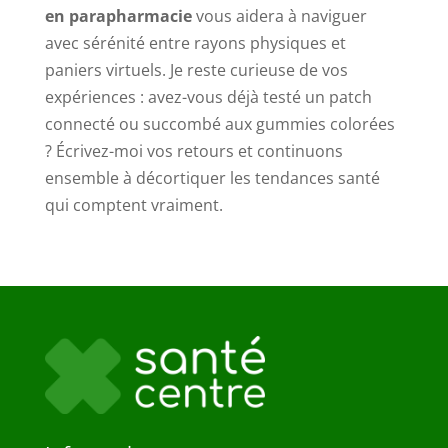
en parapharmacie
vous aidera à naviguer
avec sérénité entre rayons physiques et
paniers virtuels. Je reste curieuse de vos
expériences : avez-vous déjà testé un patch
connecté ou succombé aux gummies colorées
? Écrivez-moi vos retours et continuons
ensemble à décortiquer les tendances santé
qui comptent vraiment.