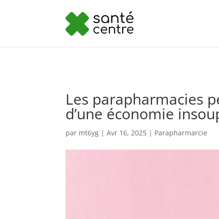
Les parapharmacies pe
d’une économie inso
par
mt6yg
|
Avr 16, 2025
|
Parapharmarcie