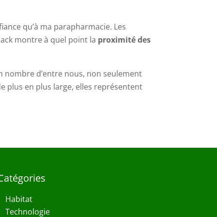
onfiance qu’à ma parapharmacie. Les
dback montre à quel point la
proximité des
bon nombre d’entre nous, non seulement
e plus en plus large, elles représentent
Catégories
Habitat
Technologie